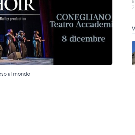
8
2
moso al mondo