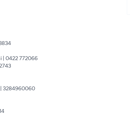
03834
ci | 0422 772066
92743
i | 3284960060
14