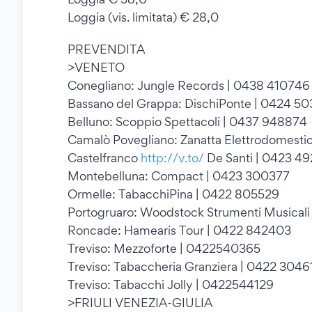
Loggia (vis. limitata) € 28,0
PREVENDITA
>VENETO
Conegliano: Jungle Records | 0438 410746
Bassano del Grappa: DischiPonte | 0424 5
Belluno: Scoppio Spettacoli | 0437 948874
Camalò Povegliano: Zanatta Elettrodomesti
Castelfranco
http://v.to/
De Santi | 0423 4
Montebelluna: Compact | 0423 300377
Ormelle: TabacchiPina | 0422 805529
Portogruaro: Woodstock Strumenti Musical
Roncade: Hamearis Tour | 0422 842403
Treviso: Mezzoforte | 0422540365
Treviso: Tabaccheria Granziera | 0422 3046
Treviso: Tabacchi Jolly | 0422544129
>FRIULI VENEZIA-GIULIA