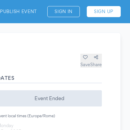
PUBLISH EVENT
SIGN IN
SIGN UP
Save
Share
DATES
Event Ended
vent local times (Europe/Rome)
onday