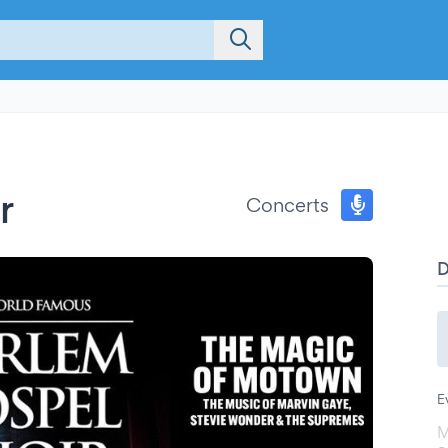
r
Concerts
E
M