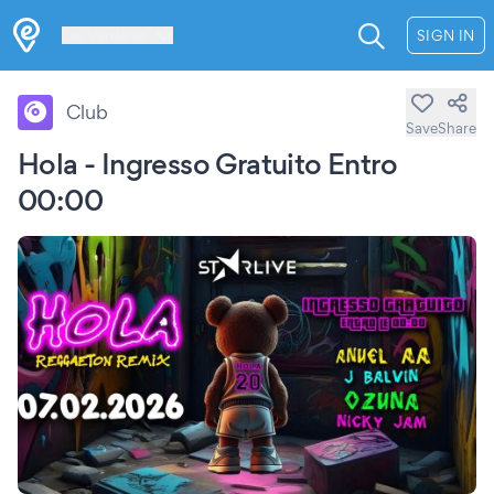
Les Verrières
SIGN IN
Club
Save
Share
Hola - Ingresso Gratuito Entro
00:00