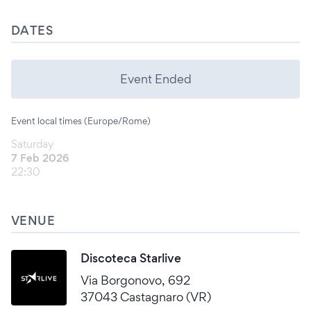
DATES
Event Ended
Event local times (Europe/Rome)
Saturday
7 Feb 2026
22:30
VENUE
Discoteca Starlive
Via Borgonovo, 692
37043 Castagnaro (VR)