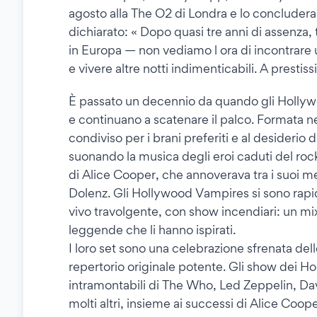
agosto alla The O2 di Londra e lo concluderann
dichiarato: « Dopo quasi tre anni di assenza,
in Europa — non vediamo l ora di incontrare 
e vivere altre notti indimenticabili. A prestis
È passato un decennio da quando gli Hollywo
e continuano a scatenare il palco. Formata ne
condiviso per i brani preferiti e al desiderio 
suonando la musica degli eroi caduti del rock
di Alice Cooper, che annoverava tra i suoi
Dolenz. Gli Hollywood Vampires si sono rap
vivo travolgente, con show incendiari: un mix e
leggende che li hanno ispirati.
I loro set sono una celebrazione sfrenata dell
repertorio originale potente. Gli show dei H
intramontabili di The Who, Led Zeppelin, 
molti altri, insieme ai successi di Alice Coo