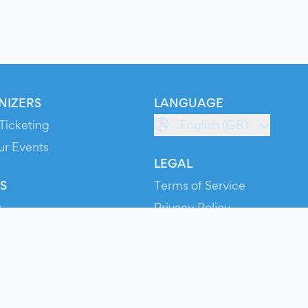
NIZERS
LANGUAGE
Ticketing
English (GB)
ur Events
LEGAL
S
Terms of Service
s
Privacy Policy
Cookie Policy
Service Status
ts