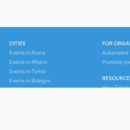
CITIES
FOR ORGA
Events in Roma
Automated 
Events in Milano
Promote yo
Events in Torino
RESOURCE
Events in Bologna
Your Ticket
Events in Firenze
Contact Us
Events in Verona
Help
Newsroom
Media Asse