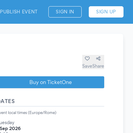
PUBLISH EVENT
SIGN IN
SIGN UP
Save
Share
Buy on TicketOne
DATES
vent local times (Europe/Rome)
uesday
 Sep 2026