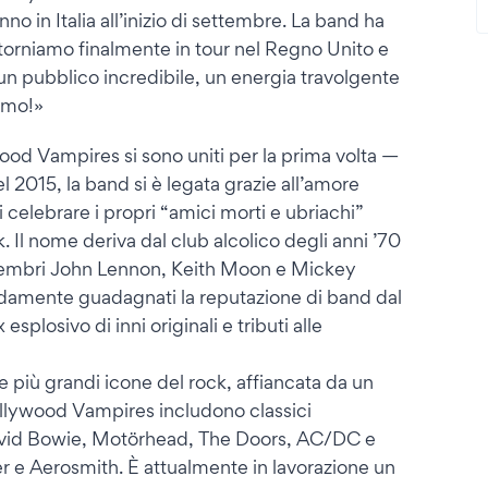
o in Italia all’inizio di settembre. La band ha
 torniamo finalmente in tour nel Regno Unito e
un pubblico incredibile, un energia travolgente
simo!»
od Vampires si sono uniti per la prima volta —
l 2015, la band si è legata grazie all’amore
di celebrare i propri “amici morti e ubriachi”
. Il nome deriva dal club alcolico degli anni ’70
 membri John Lennon, Keith Moon e Mickey
idamente guadagnati la reputazione di band dal
splosivo di inni originali e tributi alle
e più grandi icone del rock, affiancata da un
ollywood Vampires includono classici
David Bowie, Motörhead, The Doors, AC/DC e
per e Aerosmith. È attualmente in lavorazione un