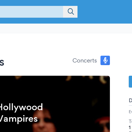
s
Concerts
E
T
1