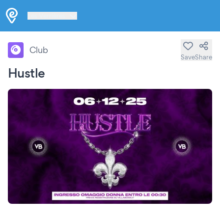
Les Verrières
Club
Save
Share
Hustle