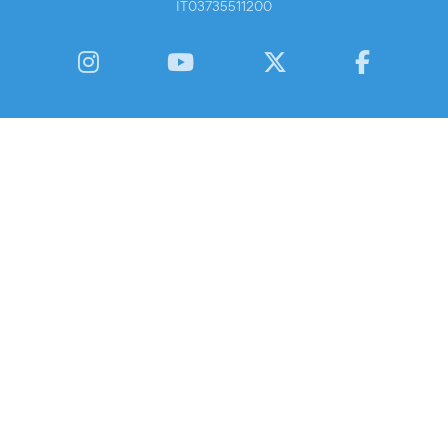
IT03735511200
Instagram
YouTube
Twitter
Facebook