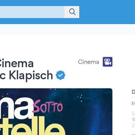
(Cinema
Cinema
ic Klapisch
E
S
1
2