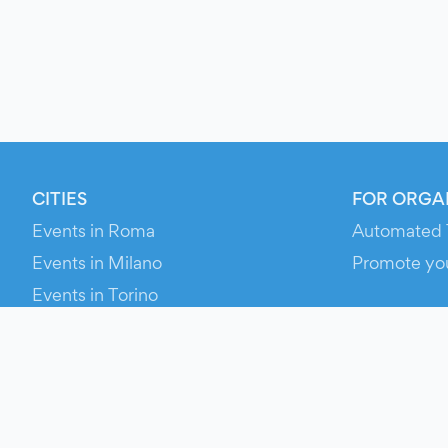
CITIES
FOR ORGA
Events in Roma
Automated 
Events in Milano
Promote yo
Events in Torino
RESOURCE
Events in Bologna
Your Ticket
Events in Firenze
Contact Us
Events in Verona
Help
Newsroom