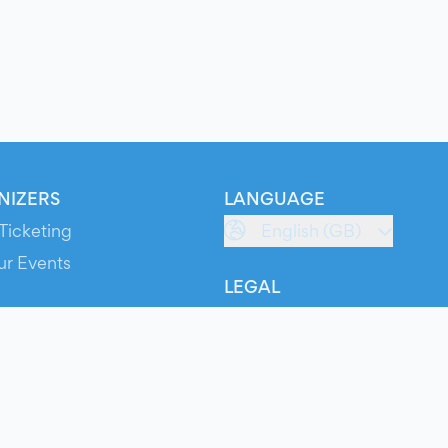
NIZERS
LANGUAGE
Ticketing
English (GB)
ur Events
LEGAL
S
Terms of Service
s
Privacy Policy
Cookie Policy
Service Status