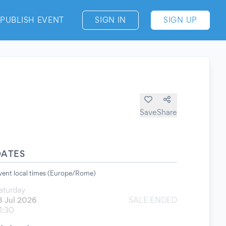
PUBLISH EVENT
SIGN IN
SIGN UP
Save
Share
DATES
vent local times (Europe/Rome)
aturday
8 Jul 2026
SALE ENDED
1:30