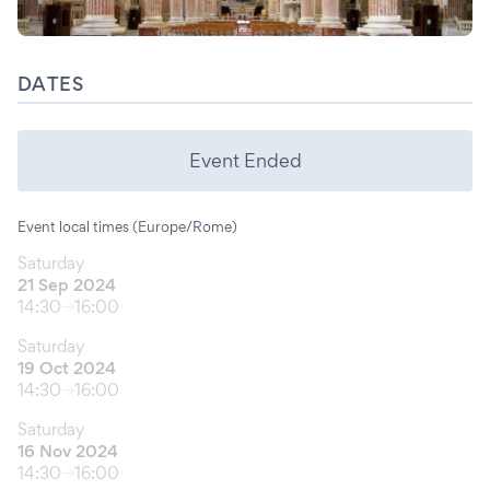
DATES
Event Ended
Event local times (Europe/Rome)
Saturday
21 Sep 2024
14:30
16:00
Saturday
19 Oct 2024
14:30
16:00
Saturday
16 Nov 2024
14:30
16:00