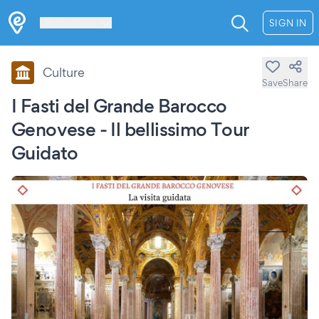
Les Verrières
SIGN IN
Culture
Save
Share
I Fasti del Grande Barocco
Genovese - Il bellissimo Tour
Guidato