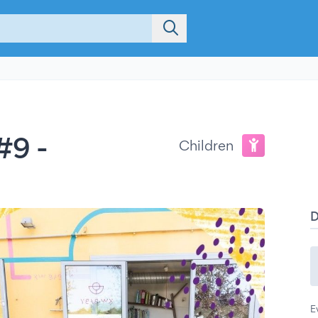
 #9 -
Children
E