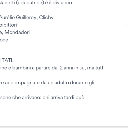
netti (educatrice) è il distacco
élie Guillerey, Clichy
ipittori
le, Mondadori
tone
ITATI.
ine e bambini a partire dai 2 anni in su, ma tutti
re accompagnate da un adulto durante gli
rsone che arrivano: chi arriva tardi può