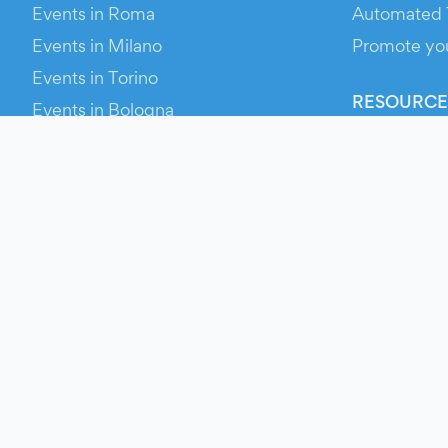
Events in Roma
Automated 
Events in Milano
Promote yo
Events in Torino
RESOURCE
Events in Bologna
Your Ticket
Events in Firenze
Contact Us
Events in Verona
Help
Newsroom
Media Asse
Evien