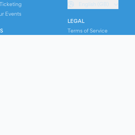
Ticketing
English (GB)
ur Events
LEGAL
S
Terms of Service
s
Privacy Policy
Cookie Policy
Service Status
ts
© 2026 Evients® – All rights reserved.
Made with
in
while listening to
Roxette
.
ts is a registered trademark by Hexation S.r.l. – VATIN IT03735511200