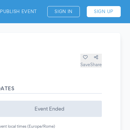
PUBLISH EVENT
SIGN IN
SIGN UP
Save
Share
DATES
Event Ended
vent local times (Europe/Rome)