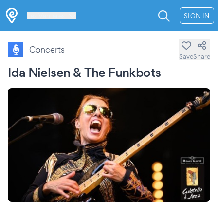
Les Verrières
SIGN IN
Concerts
Save
Share
Ida Nielsen & The Funkbots