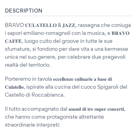
DESCRIPTION
BRAVO 𝐂𝐔𝐋𝐀𝐓𝐄𝐋𝐋𝐎 & 𝐉𝐀𝐙𝐙, rassegna che coniuga
i sapori emiliano-romagnoli con la musica, e 𝐁𝐑𝐀𝐕𝐎
𝐂𝐀𝐅𝐅𝐄̀, luogo culto del groove in tutte le sue
sfumature, si fondono per dare vita a una kermesse
unica nel suo genere, per celebrare due pregevoli
realtà del territorio.
Porteremo in tavola 𝐞𝐜𝐜𝐞𝐥𝐥𝐞𝐧𝐳𝐞 𝐜𝐮𝐥𝐢𝐧𝐚𝐫𝐢𝐞 𝐚 𝐛𝐚𝐬𝐞 𝐝𝐢
𝐂𝐮𝐥𝐚𝐭𝐞𝐥𝐥𝐨, ispirate alla cucina del cuoco Spigaroli del
Castello di Roccabianca.
Il tutto accompagnato dal 𝐬𝐨𝐮𝐧𝐝 𝐝𝐢 𝐭𝐫𝐞 𝐬𝐮𝐩𝐞𝐫 𝐜𝐨𝐧𝐜𝐞𝐫𝐭𝐢,
che hanno come protagoniste altrettante
straordinarie interpreti: