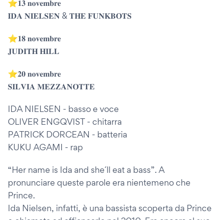
⭐️𝟏𝟑 𝐧𝐨𝐯𝐞𝐦𝐛𝐫𝐞
𝐈𝐃𝐀 𝐍𝐈𝐄𝐋𝐒𝐄𝐍 & 𝐓𝐇𝐄 𝐅𝐔𝐍𝐊𝐁𝐎𝐓𝐒
⭐️𝟏𝟖 𝐧𝐨𝐯𝐞𝐦𝐛𝐫𝐞
𝐉𝐔𝐃𝐈𝐓𝐇 𝐇𝐈𝐋𝐋
⭐️𝟐𝟎 𝐧𝐨𝐯𝐞𝐦𝐛𝐫𝐞
𝐒𝐈𝐋𝐕𝐈𝐀 𝐌𝐄𝐙𝐙𝐀𝐍𝐎𝐓𝐓𝐄
IDA NIELSEN - basso e voce
OLIVER ENGQVIST - chitarra
PATRICK DORCEAN - batteria
KUKU AGAMI - rap
“Her name is Ida and she´ll eat a bass”. A
pronunciare queste parole era nientemeno che
Prince.
Ida Nielsen, infatti, è una bassista scoperta da Prince