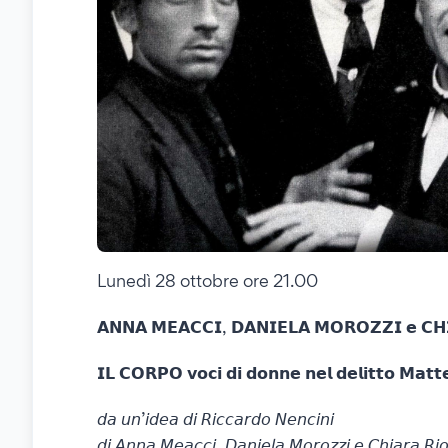
Lunedì 28 ottobre ore 21.00
𝗔𝗡𝗡𝗔 𝗠𝗘𝗔𝗖𝗖𝗜, 𝗗𝗔𝗡𝗜𝗘𝗟𝗔 𝗠𝗢𝗥𝗢𝗭𝗭𝗜 𝗲 𝗖𝗛
𝗜𝗟 𝗖𝗢𝗥𝗣𝗢 𝘃𝗼𝗰𝗶 𝗱𝗶 𝗱𝗼𝗻𝗻𝗲 𝗻𝗲𝗹 𝗱𝗲𝗹𝗶𝘁𝘁𝗼 𝗠𝗮𝘁𝘁𝗲
𝘥𝘢 𝘶𝘯’𝘪𝘥𝘦𝘢 𝘥𝘪 𝘙𝘪𝘤𝘤𝘢𝘳𝘥𝘰 𝘕𝘦𝘯𝘤𝘪𝘯𝘪
𝘥𝘪 𝘈𝘯𝘯𝘢 𝘔𝘦𝘢𝘤𝘤𝘪, 𝘋𝘢𝘯𝘪𝘦𝘭𝘢 𝘔𝘰𝘳𝘰𝘻𝘻𝘪 𝘦 𝘊𝘩𝘪𝘢𝘳𝘢 𝘙𝘪