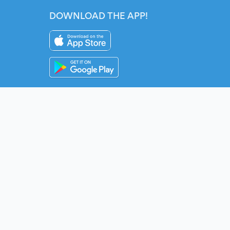
DOWNLOAD THE APP!
Instagram
YouTube
Twitter
Fac