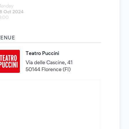
onday
8 Oct 2024
1:00
VENUE
Teatro Puccini
Via delle Cascine, 41
50144 Florence (FI)