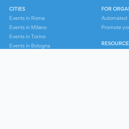
CITIES
FOR ORGA
Events in Roma
Automated 
Events in Milano
Promote yo
Events in Torino
RESOURCE
Events in Bologna
Your Ticket
Events in Firenze
Contact Us
Events in Verona
Help
Newsroom
Media Asse