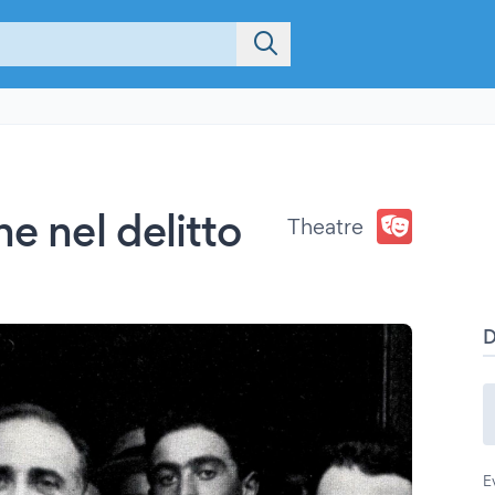
ne nel delitto
Theatre
E