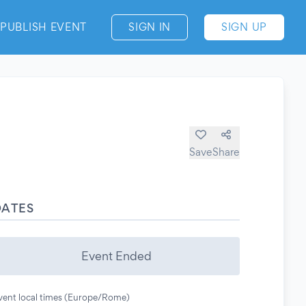
PUBLISH EVENT
SIGN IN
SIGN UP
Save
Share
DATES
Event Ended
vent local times (Europe/Rome)