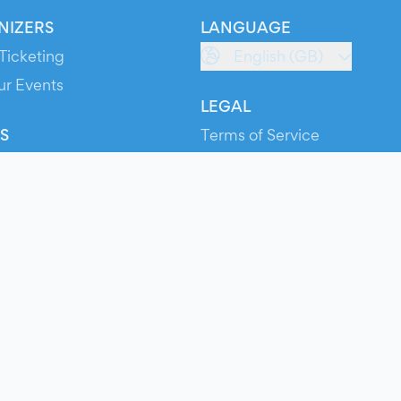
NIZERS
LANGUAGE
Ticketing
English (GB)
ur Events
LEGAL
S
Terms of Service
s
Privacy Policy
Cookie Policy
Service Status
ts
© 2026 Evients® – All rights reserved.
Made with
in
while listening to
Roxette
.