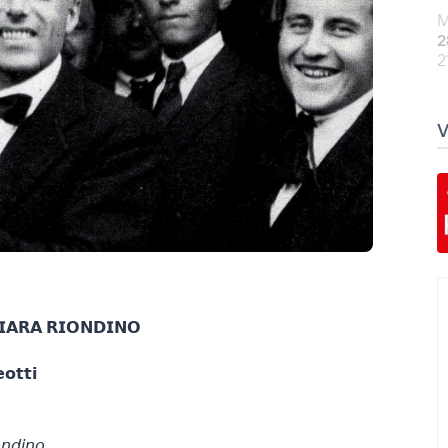
M
2
2
𝗜𝗔𝗥𝗔 𝗥𝗜𝗢𝗡𝗗𝗜𝗡𝗢
𝗼𝘁𝘁𝗶
𝘯𝘥𝘪𝘯𝘰