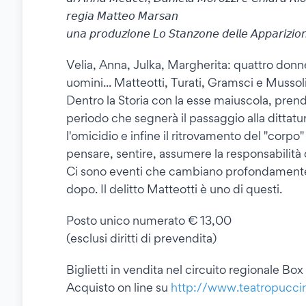
𝘳𝘦𝘨𝘪𝘢 𝘔𝘢𝘵𝘵𝘦𝘰 𝘔𝘢𝘳𝘴𝘢𝘯
𝘶𝘯𝘢 𝘱𝘳𝘰𝘥𝘶𝘻𝘪𝘰𝘯𝘦 𝘓𝘰 𝘚𝘵𝘢𝘯𝘻𝘰𝘯𝘦 𝘥𝘦𝘭𝘭𝘦 𝘈𝘱𝘱𝘢𝘳𝘪𝘻𝘪𝘰𝘯
Velia, Anna, Julka, Margherita: quattro donne
uomini... Matteotti, Turati, Gramsci e Mussoli
Dentro la Storia con la esse maiuscola, prend
periodo che segnerà il passaggio alla dittatur
l'omicidio e infine il ritrovamento del "corp
pensare, sentire, assumere la responsabilità 
Ci sono eventi che cambiano profondamente la
dopo. Il delitto Matteotti è uno di questi.
Posto unico numerato € 13,00
(esclusi diritti di prevendita)
Biglietti in vendita nel circuito regionale Bo
Acquisto on line su
http://www.teatropuccini