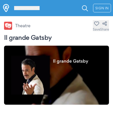
Les Verrières
SIGN IN
Theatre
Save
Share
Il grande Gatsby