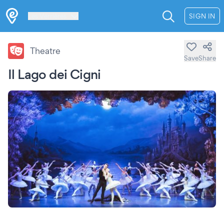
Les Verrières
SIGN IN
Theatre
Save
Share
Il Lago dei Cigni