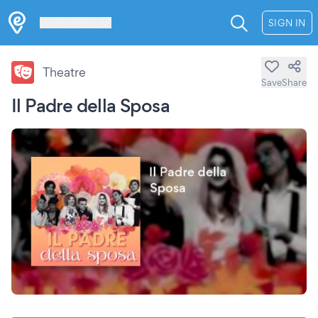
Les Verrières
SIGN IN
Theatre
Save
Share
Il Padre della Sposa