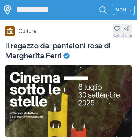
Les Verrières
SIGN IN
Culture
Save
Share
Il ragazzo dai pantaloni rosa di
Margherita Ferri