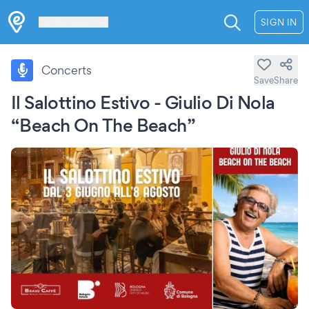
Les Verrières
SIGN IN
Concerts
Save
Share
Il Salottino Estivo - Giulio Di Nola
“Beach On The Beach”