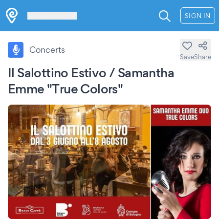
Les Verrières
SIGN IN
Concerts
Save
Share
Il Salottino Estivo / Samantha
Emme "True Colors"