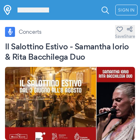
Les Verrières
SIGN IN
Concerts
Save
Share
Il Salottino Estivo - Samantha Iorio
& Rita Bacchilega Duo