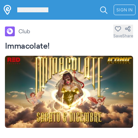
Les Verrières
SIGN IN
Club
Save
Share
Immacolate!