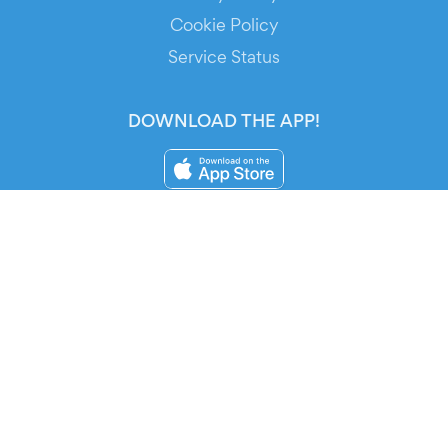
Cookie Policy
Service Status
DOWNLOAD THE APP!
FOR ORGANIZERS
Automated Ticketing
Promote your Events
RESOURCES
Your Tickets