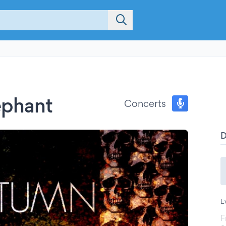
ephant
Concerts
E
F