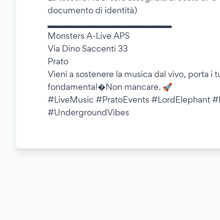
documento di identità)
▂▂▂▂▂▂▂▂▂▂▂▂▂▂▂▂▂▂▂▂▂
Monsters A-Live APS
Via Dino Saccenti 33
Prato
Vieni a sostenere la musica dal vivo, porta i t
fondamenta!�Non mancare. 🚀
#LiveMusic #PratoEvents #LordElephant 
#UndergroundVibes