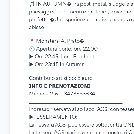
🎵 IN AUTUMN�Tra post-metal, sludge e at
paesaggi sonori oscuri e profondi, dove melod
perfetto.�Un’esperienza emotiva e sonora che
abisso
📍 Monsters-A, Prato�
🕙 Apertura porte: ore 22:00
► Ore 22.45: Lord Elephant
► Ore 23:45 In Autumn
Contributo artistico: 5 euro
𝗜𝗡𝗙𝗢 𝗘 𝗣𝗥𝗘𝗡𝗢𝗧𝗔𝗭𝗜𝗢𝗡𝗜
Michele Vasi - 3473853834
▂▂▂▂▂▂▂▂▂▂▂▂▂▂▂▂▂▂▂▂▂▂▂▂▂▂
Ingresso riservato ai soli soci ACSI con tess
►TESSERAMENTO:
La Tessera ACSI può essere sottoscritta ONL
La tessera ACSI sarà assegnata al costo di €