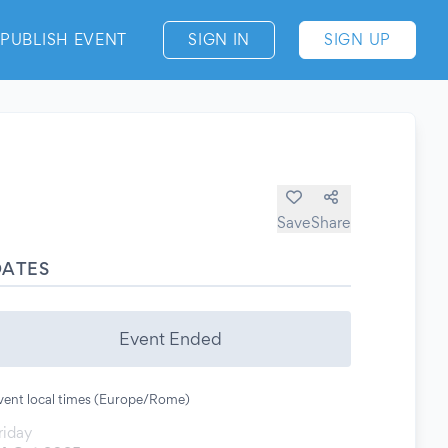
PUBLISH EVENT
SIGN IN
SIGN UP
Save
Share
DATES
Event Ended
vent local times (Europe/Rome)
riday