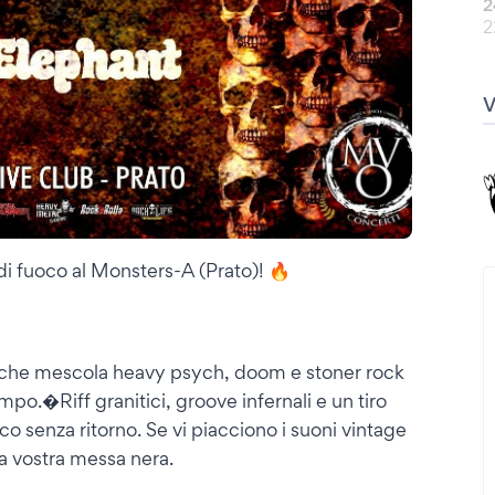
2
2
 fuoco al Monsters-A (Prato)! 🔥
he mescola heavy psych, doom e stoner rock
po.�Riff granitici, groove infernali e un tiro
ico senza ritorno. Se vi piacciono i suoni vintage
la vostra messa nera.