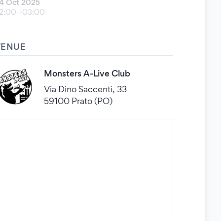
4 Oct 2025
2:00
03:00
VENUE
Monsters A-Live Club
Via Dino Saccenti, 33
59100 Prato (PO)