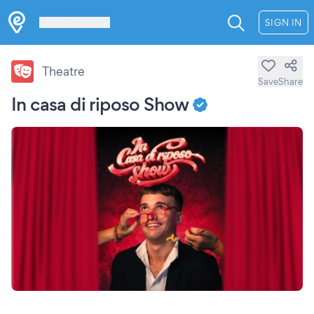
Les Verrières
SIGN IN
Theatre
Save
Share
In casa di riposo Show