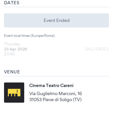
DATES
Event Ended
Event local times (Europe/Rome)
Thursday
23 Apr 2026
SALE ENDED
20:45
VENUE
Cinema Teatro Careni
Via Guglielmo Marconi, 16
31053 Pieve di Soligo (TV)