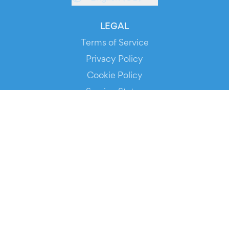
LEGAL
Terms of Service
Privacy Policy
Cookie Policy
Service Status
DOWNLOAD THE APP!
FOR ORGANIZERS
Automated Ticketing