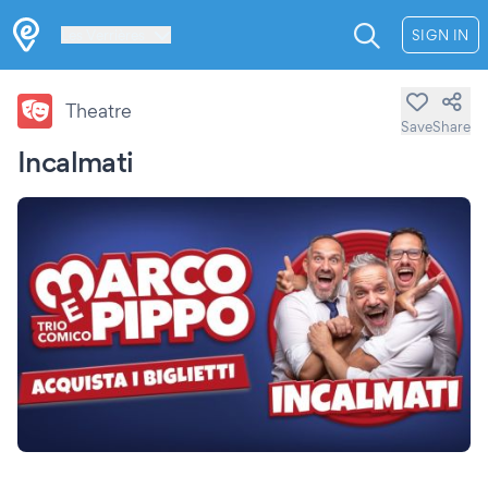
Les Verrières
SIGN IN
Theatre
Save
Share
Incalmati