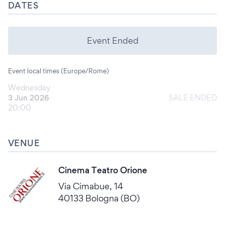
DATES
Event Ended
Event local times (Europe/Rome)
Wednesday
3 Jun 2026
SALE ENDED
20:00
VENUE
Cinema Teatro Orione
Via Cimabue, 14
40133 Bologna (BO)