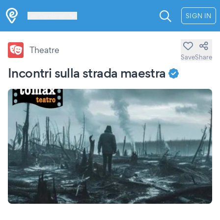
Les Verrières
SIGN IN
Theatre
Save
Share
Incontri sulla strada maestra