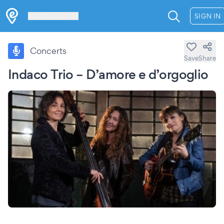
Les Verrières
SIGN IN
Concerts
Save
Share
Indaco Trio – D’amore e d’orgoglio