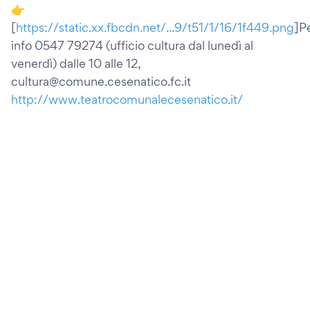
👉
[
https://static.xx.fbcdn.net/...9/t51/1/16/1f449.png
]P
info 0547 79274 (ufficio cultura dal lunedì al
venerdì) dalle 10 alle 12,
cultura@comune.cesenatico.fc.it
http://www.teatrocomunalecesenatico.it/