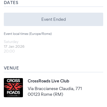
DATES
Event Ended
Event local times (Europe/Rome)
Saturday
17 Jan 2026
20:00
VENUE
CrossRoads Live Club
Via Braccianese Claudia, 771
00123 Rome (RM)