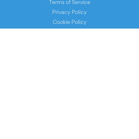
Terms of Service
Privacy Policy
Cookie Policy
Service Status
DOWNLOAD THE APP!
FOR ORGANIZERS
Automated Ticketing
Promote your Events