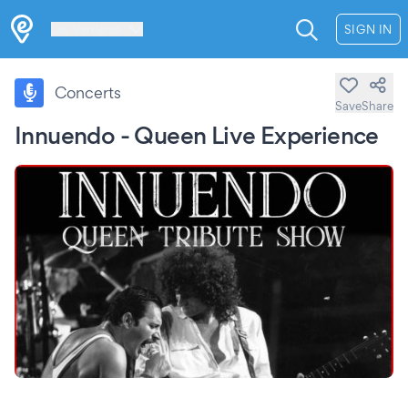
Les Verrières
SIGN IN
Concerts
Save
Share
Innuendo - Queen Live Experience