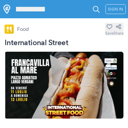
Les Verrières
SIGN IN
Food
Save
Share
International Street