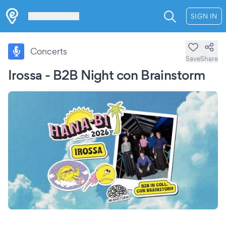
Les Verrières
SIGN IN
Concerts
Save
Share
Irossa - B2B Night con Brainstorm