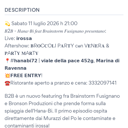
DESCRIPTION
💫 Sabato 11 luglio 2026 h 21:00
𝐵2𝐵 - 𝐻𝑎𝑛𝑎-𝐵𝑖 𝑓𝑒𝑎𝑡 𝐵𝑟𝑎𝑖𝑛𝑠𝑡𝑜𝑟𝑚 𝐹𝑢𝑠𝑖𝑔𝑛𝑎𝑛𝑜 𝑝𝑟𝑒𝑠𝑒𝑛𝑡𝑎𝑛𝑜:
Live: 𝗶𝗿𝗼𝘀𝘀𝗮
Aftershow: 𝐁R𝐎C𝐂O𝐋I P𝐀R𝐓Y c𝐨n V𝐄N𝐄R𝐀 &
𝐏A𝐑T𝐘 𝐌A𝐑T𝐘
📍#𝗵𝗮𝗻𝗮𝗯𝗶𝟳𝟮 | 𝘃𝗶𝗮𝗹𝗲 𝗱𝗲𝗹𝗹𝗮 𝗽𝗮𝗰𝗲 𝟰𝟱𝟮𝗴, 𝗠𝗮𝗿𝗶𝗻𝗮 𝗱𝗶
𝗥𝗮𝘃𝗲𝗻𝗻𝗮
💥𝗙𝗥𝗘𝗘 𝗘𝗡𝗧𝗥𝗬!
☎️Ristorante aperto a pranzo e cena: 3332097141
B2B è un nuovo featuring fra Brainstorm Fusignano
e Bronson Produzioni che prende forma sulla
spiaggia dell'Hana-Bi. Il primo episodio ospita
direttamente dai Murazzi del Po le contaminate e
contaminanti irossa!