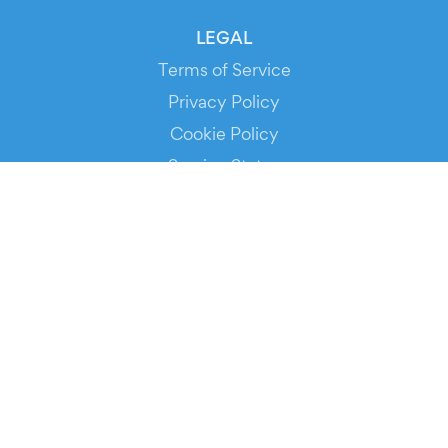
LEGAL
Terms of Service
Privacy Policy
Cookie Policy
Service Status
DOWNLOAD THE APP!
FOR ORGANIZERS
Automated Ticketing