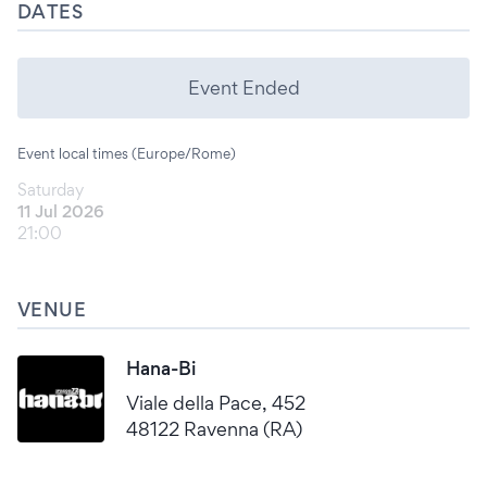
DATES
Event Ended
Event local times (Europe/Rome)
Saturday
11 Jul 2026
21:00
VENUE
Hana-Bi
Viale della Pace, 452
48122 Ravenna (RA)