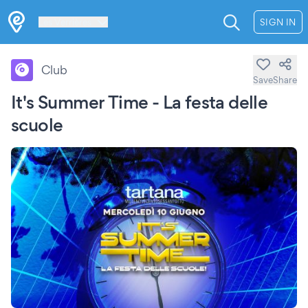
Les Verrières
SIGN IN
Club
Save
Share
It's Summer Time - La festa delle
scuole