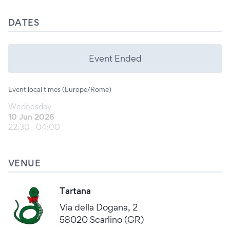
DATES
Event Ended
Event local times (Europe/Rome)
Wednesday
10 Jun 2026
22:30
04:00
VENUE
Tartana
Via della Dogana, 2
58020 Scarlino (GR)