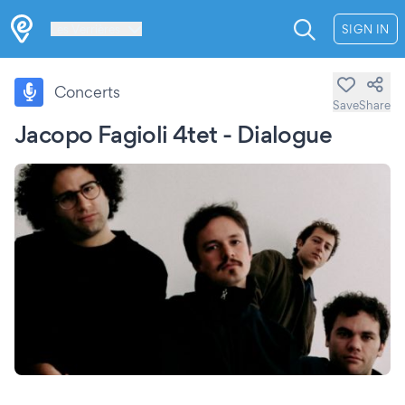
Les Verrières
SIGN IN
Concerts
Save
Share
Jacopo Fagioli 4tet - Dialogue