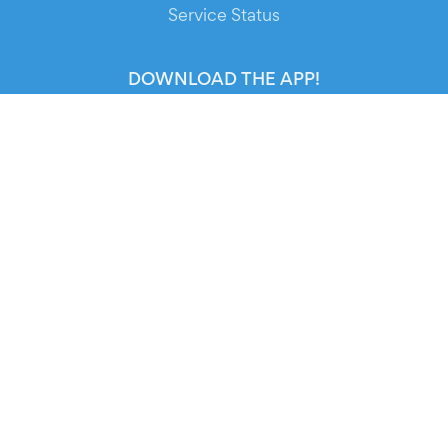
Service Status
DOWNLOAD THE APP!
FOR ORGANIZERS
Automated Ticketing
Promote your Events
RESOURCES
Your Tickets
Contact Us