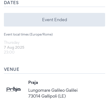
DATES
Event Ended
Event local times (Europe/Rome)
Thursday
7 Aug 2025
23:00
VENUE
Praja
Lungomare Galileo Galilei
73014 Gallipoli (LE)