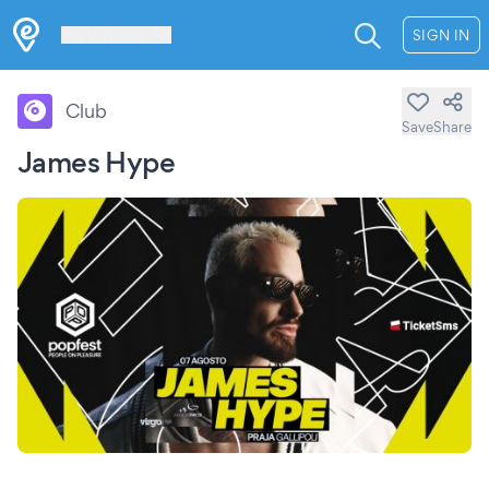
Les Verrières
SIGN IN
Club
Save
Share
James Hype