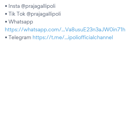
• Insta @prajagallipoli
• Tik Tok @prajagallipoli
• Whatsapp
https://whatsapp.com/...Va8usuE23n3aJW0in71h
• Telegram
https://t.me/...ipoliofficialchannel