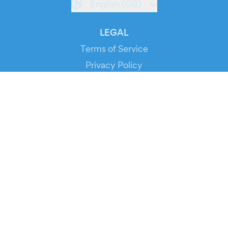
English (GB)
LEGAL
Terms of Service
Privacy Policy
Cookie Policy
Service Status
DOWNLOAD THE APP!
FOR ORGANIZERS