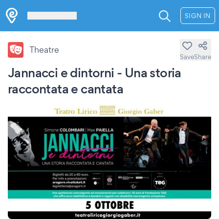
Les Verrières
SIGN IN
Theatre
Save
Share
Jannacci e dintorni - Una storia
raccontata e cantata