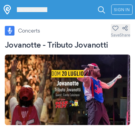
Les Verrières
SIGN IN
Concerts
Save
Share
Jovanotte - Tributo Jovanotti