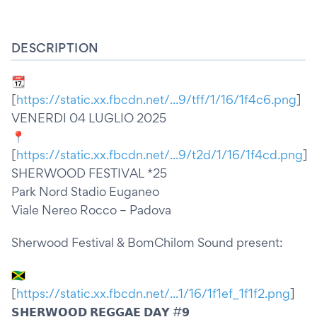
DESCRIPTION
📆
[
https://static.xx.fbcdn.net/...9/tff/1/16/1f4c6.png
]
VENERDI 04 LUGLIO 2025
📍
[
https://static.xx.fbcdn.net/...9/t2d/1/16/1f4cd.png
]
SHERWOOD FESTIVAL *25
Park Nord Stadio Euganeo
Viale Nereo Rocco – Padova
Sherwood Festival & BomChilom Sound present:
🇯🇲
[
https://static.xx.fbcdn.net/...1/16/1f1ef_1f1f2.png
]
𝗦𝗛𝗘𝗥𝗪𝗢𝗢𝗗 𝗥𝗘𝗚𝗚𝗔𝗘 𝗗𝗔𝗬 #𝟵