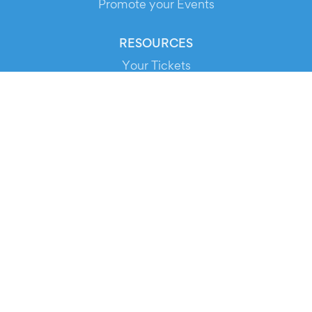
Promote your Events
RESOURCES
Your Tickets
Contact Us
Help
Newsroom
Media Assets
© 2026 Evients® – All rights reserved.
Made with
in
while listening to
Roxette
.
Evients is a registered trademark by Hexation S.r.l. – VATIN
IT03735511200