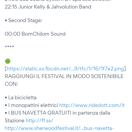
22:15 Junior Kelly & Jahvolution Band
• Second Stage:
00:00 BomChilom Sound
****
🟢
[
https://static.xx.fbcdn.net/...9/tfc/1/16/1f7e2.png
]
RAGGIUNGI IL FESTIVAL IN MODO SOSTENIBILE
CON:
• La bicicletta
• I monopattini elettrici
http://www.ridedott.com/it
• I BUS NAVETTA GRATUITI in partenza dalla
Stazione
http://ff.ss/
http://www.sherwoodfestival.it/...bus-navetta-