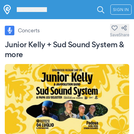
Les Verrières
SIGN IN
Concerts
Save
Share
Junior Kelly + Sud Sound System &
more