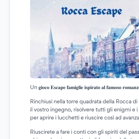
Un 𝐠𝐢𝐨𝐜𝐨 𝐄𝐬𝐜𝐚𝐩𝐞 𝐟𝐚𝐦𝐢𝐠𝐥𝐢𝐞 𝐢𝐬𝐩𝐢𝐫𝐚𝐭𝐨 𝐚𝐥 𝐟𝐚𝐦𝐨𝐬𝐨 𝐫𝐨𝐦𝐚𝐧𝐳
Rinchiusi nella torre quadrata della Rocca di
il vostro ingegno, risolvere tutti gli enigmi e
per aprire i lucchetti e riuscire così ad avanza
Riuscirete a fare i conti con gli spiriti del pa