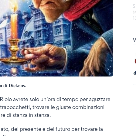
S
1
1
𝐨 𝐝𝐢 𝐃𝐢𝐜𝐤𝐞𝐧𝐬.
 Riolo avrete solo un’ora di tempo per aguzzare
 i trabocchetti, trovare le giuste combinazioni
re di stanza in stanza.
ssato, del presente e del futuro per trovare la