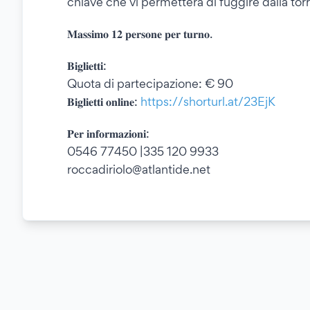
chiave che vi permetterà di fuggire dalla tor
𝐌𝐚𝐬𝐬𝐢𝐦𝐨 𝟏𝟐 𝐩𝐞𝐫𝐬𝐨𝐧𝐞 𝐩𝐞𝐫 𝐭𝐮𝐫𝐧𝐨.
𝐁𝐢𝐠𝐥𝐢𝐞𝐭𝐭𝐢:
Quota di partecipazione: € 90
𝐁𝐢𝐠𝐥𝐢𝐞𝐭𝐭𝐢 𝐨𝐧𝐥𝐢𝐧𝐞:
https://shorturl.at/23EjK
𝐏𝐞𝐫 𝐢𝐧𝐟𝐨𝐫𝐦𝐚𝐳𝐢𝐨𝐧𝐢:
0546 77450 |335 120 9933
roccadiriolo@atlantide.net