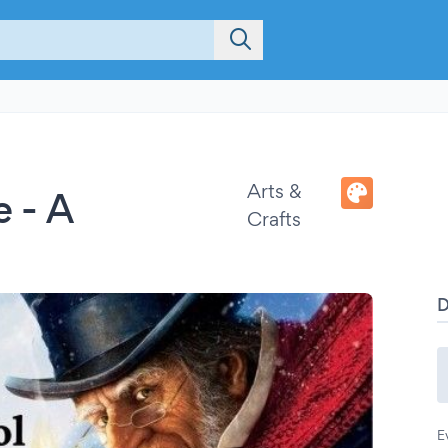
Arts &
 - A
Crafts
E