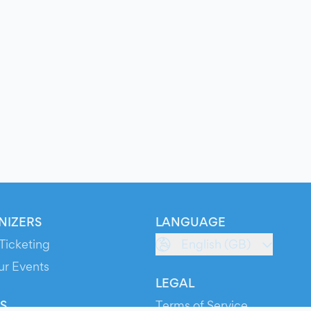
NIZERS
LANGUAGE
Ticketing
English (GB)
ur Events
LEGAL
S
Terms of Service