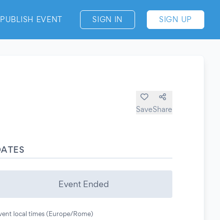
PUBLISH EVENT
SIGN IN
SIGN UP
Save
Share
DATES
Event Ended
vent local times (Europe/Rome)