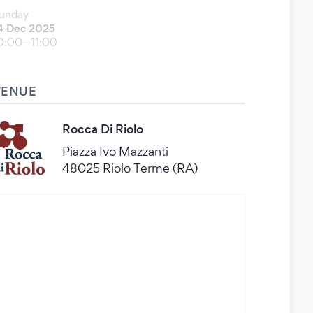
unday
4 Dec 2025
0:00
11:00
VENUE
Rocca Di Riolo
Piazza Ivo Mazzanti
48025 Riolo Terme (RA)