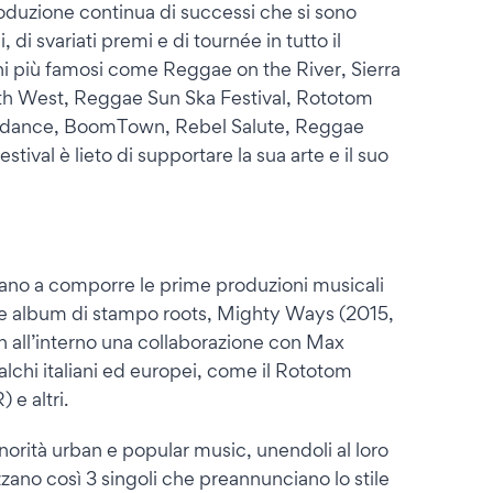
oduzione continua di successi che si sono
, di svariati premi e di tournée in tutto il
lchi più famosi come Reggae on the River, Sierra
th West, Reggae Sun Ska Festival, Rototom
dance, BoomTown, Rebel Salute, Reggae
tival è lieto di supportare la sua arte e il suo
ciano a comporre le prime produzioni musicali
ue album di stampo roots, Mighty Ways (2015,
 all’interno una collaborazione con Max
alchi italiani ed europei, come il Rototom
e altri.
norità urban e popular music, unendoli al loro
zzano così 3 singoli che preannunciano lo stile