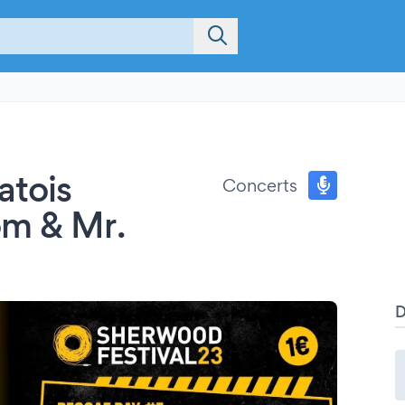
atois
Concerts
om & Mr.