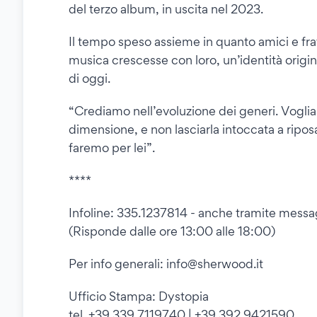
del terzo album, in uscita nel 2023.
Il tempo speso assieme in quanto amici e frat
musica crescesse con loro, un’identità origi
di oggi.
“Crediamo nell’evoluzione dei generi. Vogl
dimensione, e non lasciarla intoccata a riposar
faremo per lei”.
****
Infoline: 335.1237814 - anche tramite mes
(Risponde dalle ore 13:00 alle 18:00)
Per info generali: info@sherwood.it
Ufficio Stampa: Dystopia
tel. +39 339.7119740 | +39.392 9421590