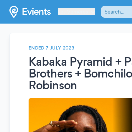
Les Verrières
ENDED 7 JULY 2023
Kabaka Pyramid + P
Brothers + Bomchil
Robinson