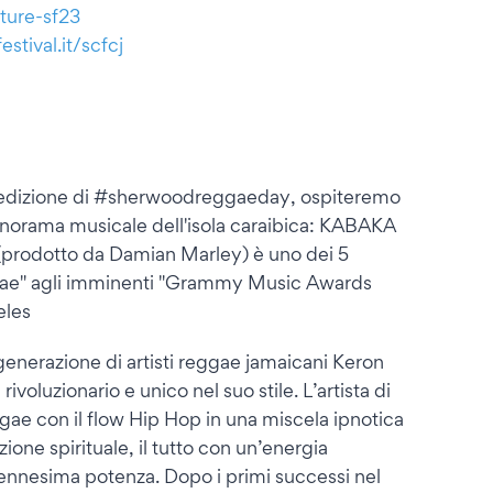
ture-sf23
tival.it/scfcj
a edizione di #sherwoodreggaeday, ospiteremo
 panorama musicale dell'isola caraibica: KABAKA
(prodotto da Damian Marley) è uno dei 5
ggae" agli imminenti "Grammy Music Awards
eles
generazione di artisti reggae jamaicani Keron
ivoluzionario e unico nel suo stile. L’artista di
ae con il flow Hip Hop in una miscela ipnotica
ione spirituale, il tutto con un’energia
l’ennesima potenza. Dopo i primi successi nel