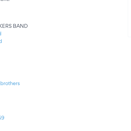
CKERS BAND
d
d
brothers
69