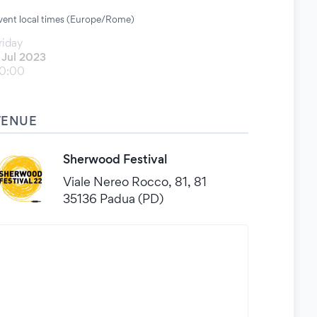
vent local times (Europe/Rome)
riday
 Jul 2023
0:00
VENUE
Sherwood Festival
Viale Nereo Rocco, 81, 81
35136 Padua (PD)