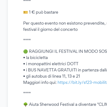
****
🎫 1 € può bastare
Per questo evento non esistono prevendite, s
festival il giorno del concerto
****
🟢 RAGGIUNGI IL FESTIVAL IN MODO SO
• la bicicletta
• i monopattini elettrici DOTT
• i BUS NAVETTA GRATUITI in partenza dalla
• gli autobus di linea 11, 13 e 21
Maggiori info qui:
https://bit.ly/sf23-mobilit
****
🌳 Aiuta Sherwood Festival a diventare "CL