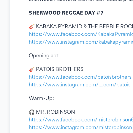
𝗦𝗛𝗘𝗥𝗪𝗢𝗢𝗗 𝗥𝗘𝗚𝗚𝗔𝗘 𝗗𝗔𝗬 #𝟳
🎸 KABAKA PYRAMID & THE BEBBLE RO
https://www.facebook.com/KabakaPyrami
https://www.instagram.com/kabakapyrami
Opening act:
🎸 PATOIS BROTHERS
https://www.facebook.com/patoisbrothers
https://www.instagram.com/....com/patois_
Warm-Up:
🎧 MR. ROBINSON
https://www.facebook.com/misterobinson
https://www.instagram.com/misterobinson