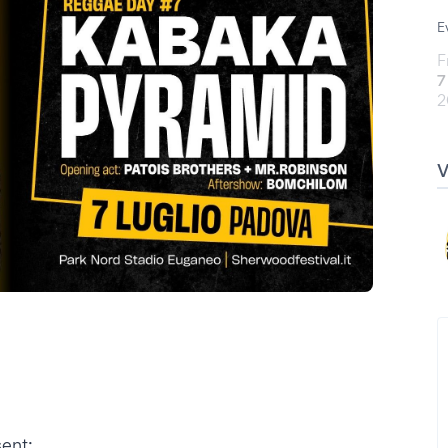
E
F
7
2
ent: