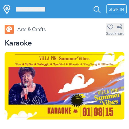
Les Verrières
SIGN IN
Arts & Crafts
Save
Share
Karaoke