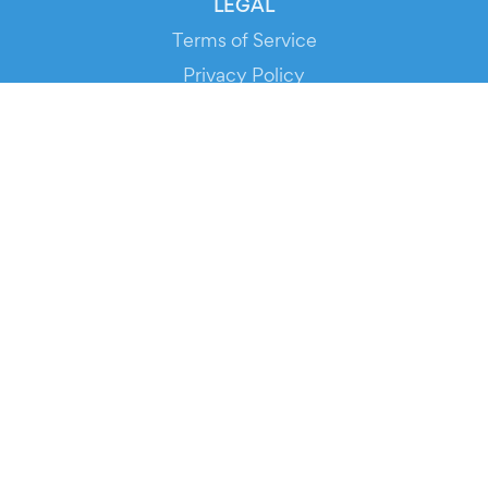
LEGAL
Terms of Service
Privacy Policy
Cookie Policy
Service Status
DOWNLOAD THE APP!
FOR ORGANIZERS
Automated Ticketing
Promote your Events