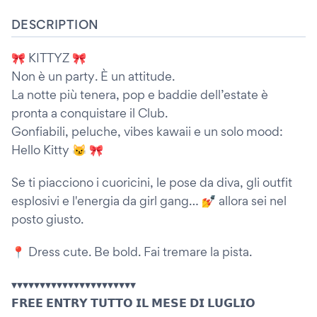
DESCRIPTION
🎀 KITTYZ 🎀
Non è un party. È un attitude.
La notte più tenera, pop e baddie dell’estate è
pronta a conquistare il Club.
Gonfiabili, peluche, vibes kawaii e un solo mood:
Hello Kitty 😼 🎀
Se ti piacciono i cuoricini, le pose da diva, gli outfit
esplosivi e l'energia da girl gang… 💅 allora sei nel
posto giusto.
📍 Dress cute. Be bold. Fai tremare la pista.
▾▾▾▾▾▾▾▾▾▾▾▾▾▾▾▾▾▾▾▾▾▾
𝗙𝗥𝗘𝗘 𝗘𝗡𝗧𝗥𝗬 𝗧𝗨𝗧𝗧𝗢 𝗜𝗟 𝗠𝗘𝗦𝗘 𝗗𝗜 𝗟𝗨𝗚𝗟𝗜𝗢