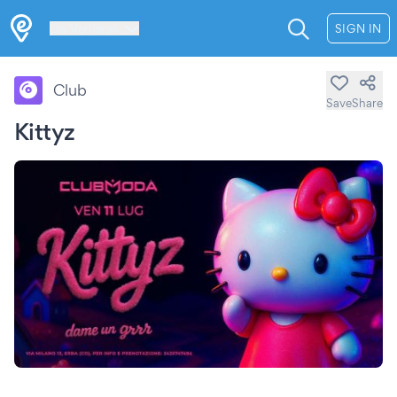
Les Verrières
SIGN IN
Club
Save
Share
Kittyz