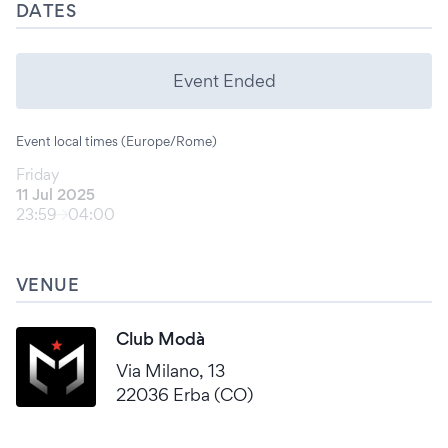
DATES
Event Ended
Event local times (Europe/Rome)
Friday
11 Jul 2025
23:59
04:00
VENUE
Club Modà
Via Milano, 13
22036 Erba (CO)