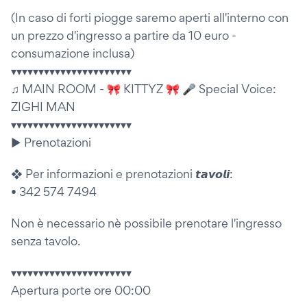
(In caso di forti piogge saremo aperti all'interno con
un prezzo d'ingresso a partire da 10 euro -
consumazione inclusa)
▾▾▾▾▾▾▾▾▾▾▾▾▾▾▾▾▾▾▾▾▾▾
♫ MAIN ROOM - 🎀 KITTYZ 🎀 🎤 Special Voice:
ZIGHI MAN
▾▾▾▾▾▾▾▾▾▾▾▾▾▾▾▾▾▾▾▾▾▾
▶ Prenotazioni
❖ Per informazioni e prenotazioni 𝙩𝙖𝙫𝙤𝙡𝙞:
• 342 574 7494
Non è necessario nè possibile prenotare l'ingresso
senza tavolo.
▾▾▾▾▾▾▾▾▾▾▾▾▾▾▾▾▾▾▾▾▾▾
Apertura porte ore 00:00