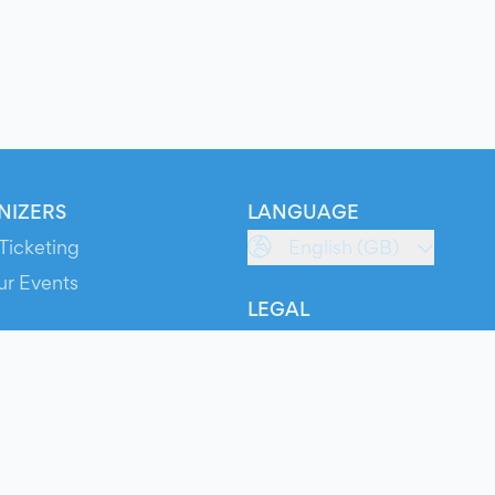
NIZERS
LANGUAGE
Ticketing
English (GB)
ur Events
LEGAL
S
Terms of Service
s
Privacy Policy
Cookie Policy
Service Status