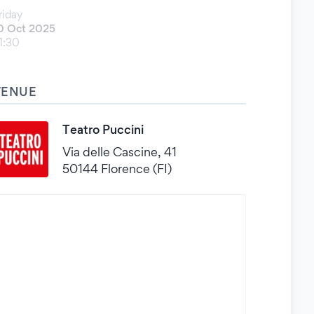
riday
0 Oct 2025
1:30
VENUE
Teatro Puccini
Via delle Cascine, 41
50144 Florence (FI)