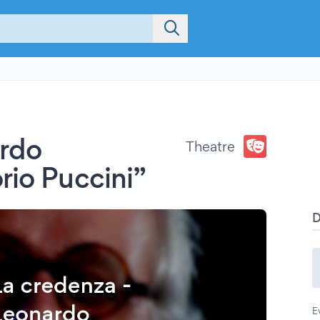
ardo
Theatre
rio Puccini”
E