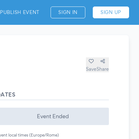
PUBLISH EVENT
SIGN IN
SIGN UP
Save
Share
DATES
Event Ended
vent local times (Europe/Rome)