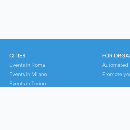
CITIES
FOR ORGA
Events in Roma
Automated 
Events in Milano
Promote yo
Events in Torino
RESOURCE
Events in Bologna
Your Ticket
Events in Firenze
Contact Us
Events in Verona
Help
Newsroom