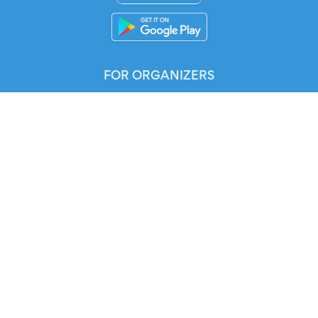
FOR ORGANIZERS
Automated Ticketing
Promote your Events
RESOURCES
Your Tickets
Contact Us
Help
Newsroom
Media Assets