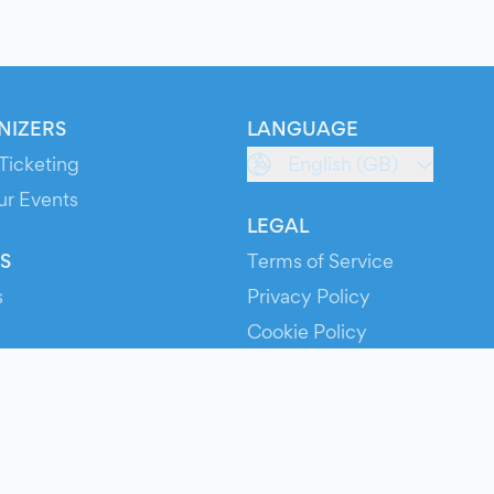
NIZERS
LANGUAGE
Ticketing
English (GB)
ur Events
LEGAL
S
Terms of Service
s
Privacy Policy
Cookie Policy
Service Status
ts