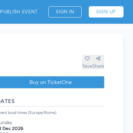
PUBLISH EVENT
SIGN IN
SIGN UP
Save
Share
Buy on TicketOne
DATES
vent local times (Europe/Rome)
unday
3 Dec 2026