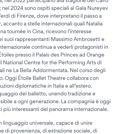
; nel 2022 partecipano alla stagione del Cairo
nel 2024 sono ospiti speciali al Gala Nureyev
Verdi di Firenze, dove interpretano il passo a
accanto a stelle internazionali quali Natalia
na tournée in Cina, ricevono l’interesse
e dei suoi rappresentanti Massimo Ambrosetti e
nternazionale continua a vederli protagonisti in
Étoiles presso il Palais des Princes ad Orange
 il National Centre for the Performing Arts di
ali ne La Bella Addormentata. Nel corso degli
tto. Oggi Étoile Ballet Theatre collabora con
tuzioni diplomatiche in Italia e all’estero.
nguaggio del balletto, unendo tradizione e
ibile a ogni generazione. La compagnia è oggi
 più interessanti del panorama internazionale.
n linguaggio universale, capace di unire
ne di provenienza, di estrazione sociale, di