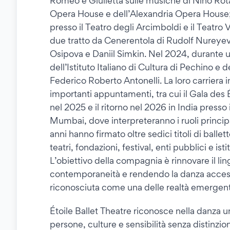
Romeo e Giulietta sulle musiche di Nino Rota
Opera House e dell’Alexandria Opera House; 
presso il Teatro degli Arcimboldi e il Teatro 
due tratto da Cenerentola di Rudolf Nureyev, 
Osipova e Daniil Simkin. Nel 2024, durante u
dell’Istituto Italiano di Cultura di Pechino 
Federico Roberto Antonelli. La loro carriera i
importanti appuntamenti, tra cui il Gala des 
nel 2025 e il ritorno nel 2026 in India presso
Mumbai, dove interpreteranno i ruoli princip
anni hanno firmato oltre sedici titoli di balle
teatri, fondazioni, festival, enti pubblici e isti
L’obiettivo della compagnia è rinnovare il li
contemporaneità e rendendo la danza access
riconosciuta come una delle realtà emergenti
Étoile Ballet Theatre riconosce nella danza u
persone, culture e sensibilità senza distinzio