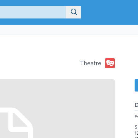
Theatre
E
S
1