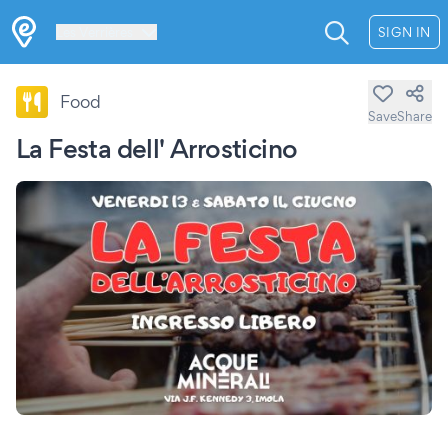
Les Verrières
SIGN IN
Food
Save
Share
La Festa dell' Arrosticino