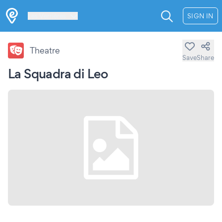
Les Verrières
SIGN IN
Theatre
Save
Share
La Squadra di Leo