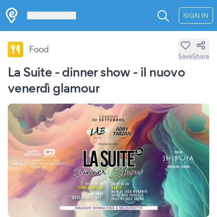
Les Verrières
SIGN IN
Food
Save
Share
La Suite - dinner show - il nuovo
venerdì glamour