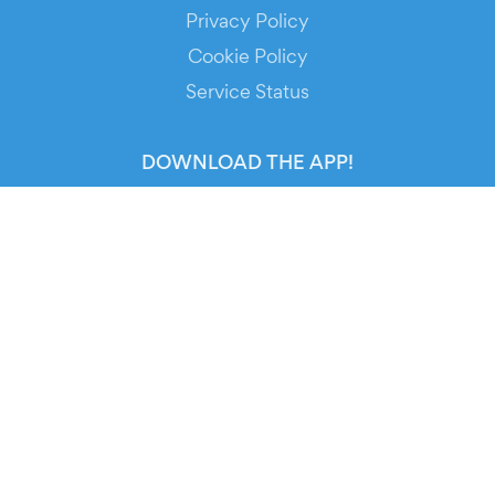
Privacy Policy
Cookie Policy
Service Status
DOWNLOAD THE APP!
FOR ORGANIZERS
Automated Ticketing
Promote your Events
RESOURCES