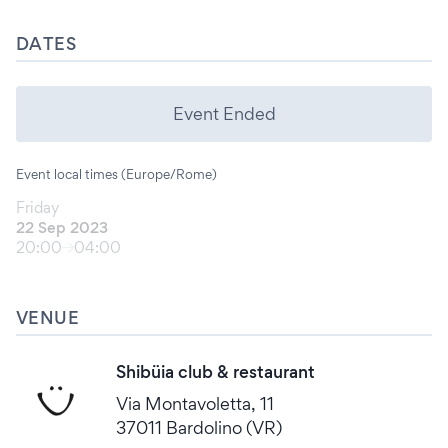
DATES
Event Ended
Event local times (Europe/Rome)
Friday
22 Sep 2023
20:00
04:00
VENUE
Shibüia club & restaurant
Via Montavoletta, 11
37011 Bardolino (VR)