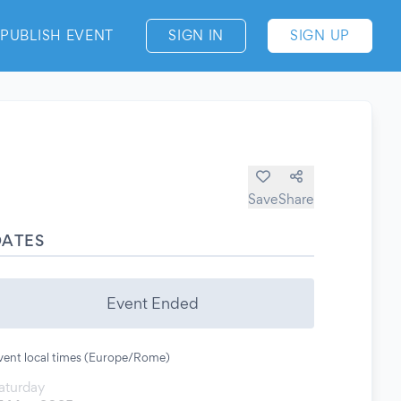
PUBLISH EVENT
SIGN IN
SIGN UP
Save
Share
DATES
Event Ended
vent local times (Europe/Rome)
aturday