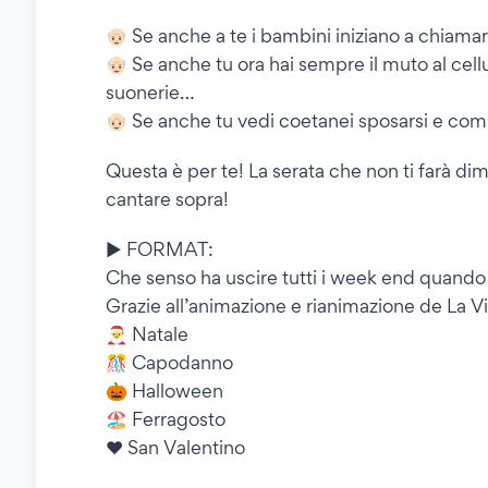
👴🏻 Se anche a te i bambini iniziano a chiama
👴🏻 Se anche tu ora hai sempre il muto al cell
suonerie…
👴🏻 Se anche tu vedi coetanei sposarsi e c
Questa è per te! La serata che non ti farà dime
cantare sopra!
▶️ FORMAT:
Che senso ha uscire tutti i week end quando p
Grazie all’animazione e rianimazione de La Vi
🎅 Natale
🎊 Capodanno
🎃 Halloween
🏖️ Ferragosto
❤️ San Valentino