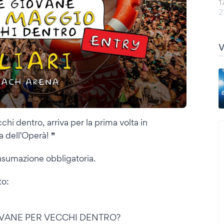
1
2
chi dentro, arriva per la prima volta in
 dell'Operà! ❞
onsumazione obbligatoria.
to:
OVANE PER VECCHI DENTRO?