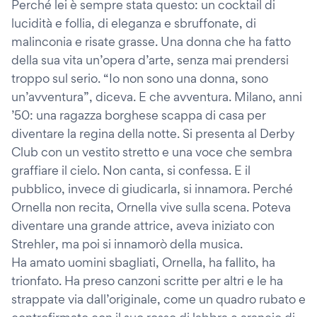
Perché lei è sempre stata questo: un cocktail di
lucidità e follia, di eleganza e sbruffonate, di
malinconia e risate grasse. Una donna che ha fatto
della sua vita un’opera d’arte, senza mai prendersi
troppo sul serio. “Io non sono una donna, sono
un’avventura”, diceva. E che avventura. Milano, anni
’50: una ragazza borghese scappa di casa per
diventare la regina della notte. Si presenta al Derby
Club con un vestito stretto e una voce che sembra
graffiare il cielo. Non canta, si confessa. E il
pubblico, invece di giudicarla, si innamora. Perché
Ornella non recita, Ornella vive sulla scena. Poteva
diventare una grande attrice, aveva iniziato con
Strehler, ma poi si innamorò della musica.
Ha amato uomini sbagliati, Ornella, ha fallito, ha
trionfato. Ha preso canzoni scritte per altri e le ha
strappate via dall’originale, come un quadro rubato e