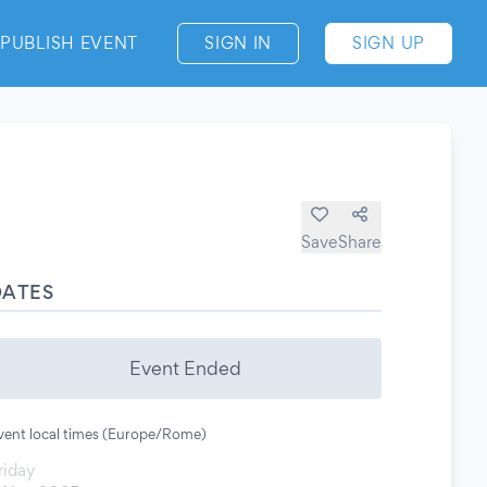
PUBLISH EVENT
SIGN IN
SIGN UP
Save
Share
DATES
Event Ended
vent local times (Europe/Rome)
riday