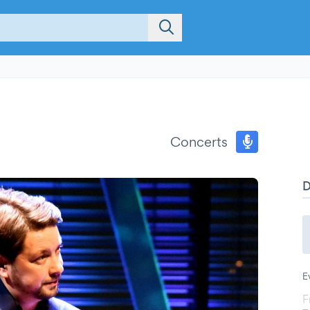
Concerts
E
F