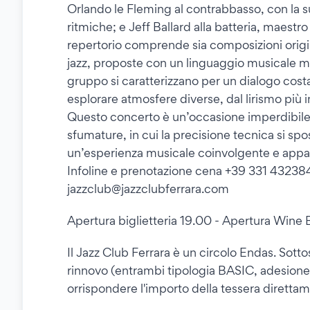
Orlando le Fleming al contrabbasso, con la s
ritmiche; e Jeff Ballard alla batteria, maest
repertorio comprende sia composizioni origina
jazz, proposte con un linguaggio musicale 
gruppo si caratterizzano per un dialogo costa
esplorare atmosfere diverse, dal lirismo più 
Questo concerto è un’occasione imperdibile 
sfumature, in cui la precisione tecnica si sp
un’esperienza musicale coinvolgente e appa
Infoline e prenotazione cena +39 331 4323840 
jazzclub@jazzclubferrara.com
Apertura biglietteria 19.00 - Apertura Wine B
Il Jazz Club Ferrara è un circolo Endas. Sottos
rinnovo (entrambi tipologia BASIC, adesion
orrispondere l'importo della tessera direttam