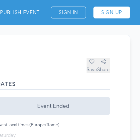
PUBLISH EVENT
SIGN IN
SIGN UP
Save
Share
DATES
Event Ended
vent local times (Europe/Rome)
aturday