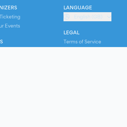
NIZERS
LANGUAGE
Ticketing
English (GB)
ur Events
LEGAL
S
Terms of Service
s
Privacy Policy
Cookie Policy
Service Status
ts
© 2026 Evients® – All rights reserved.
Made with
in
while listening to
Roxette
.