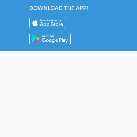
DOWNLOAD THE APP!
Instagram
YouTube
Twitter
Fac