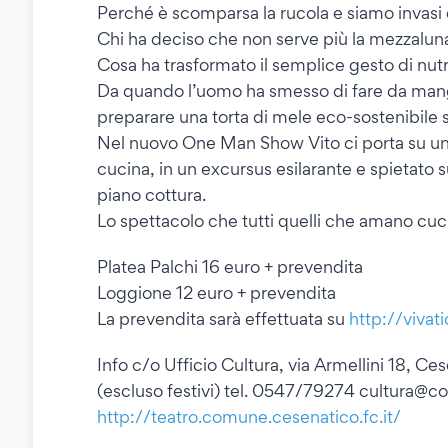
Perché è scomparsa la rucola e siamo invasi
Chi ha deciso che non serve più la mezzalun
Cosa ha trasformato il semplice gesto di nutr
Da quando l’uomo ha smesso di fare da mangi
preparare una torta di mele eco-sostenibile 
Nel nuovo One Man Show Vito ci porta su un t
cucina, in un excursus esilarante e spietato 
piano cottura.
Lo spettacolo che tutti quelli che amano cu
Platea Palchi 16 euro + prevendita
Loggione 12 euro + prevendita
La prevendita sarà effettuata su
http://vivat
Info c/o Ufficio Cultura, via Armellini 18, Ces
(escluso festivi) tel. 0547/79274 cultura@c
http://teatro.comune.cesenatico.fc.it/