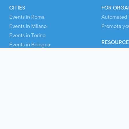
CITIES
FOR ORGA
Events in Roma
Automated 
Events in Milano
Promote yo
Events in Torino
RESOURCE
Events in Bologna
Your Ticket
Events in Firenze
Contact Us
Events in Verona
Help
Newsroom
Media Asse