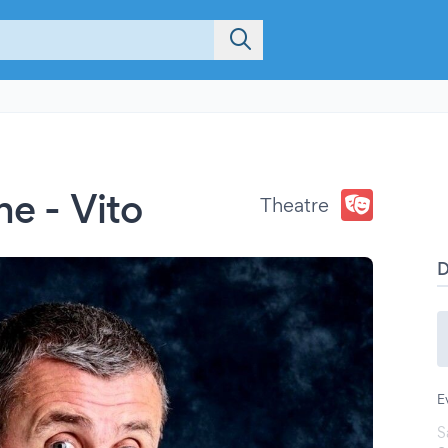
ne - Vito
Theatre
E
S