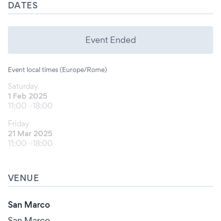
DATES
Event Ended
Event local times (Europe/Rome)
Saturday
1 Feb 2025
11:00
18:00
Friday
21 Mar 2025
11:00
18:00
VENUE
San Marco
San Marco