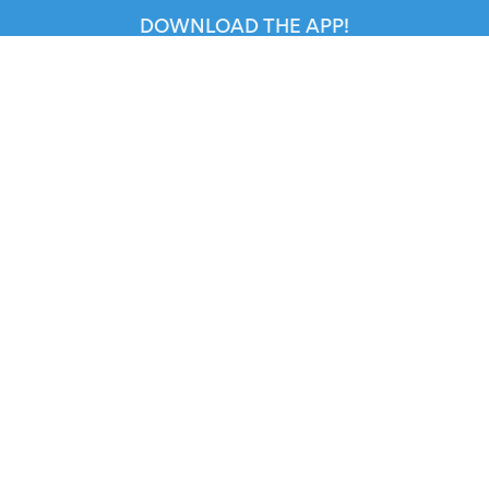
DOWNLOAD THE APP!
FOR ORGANIZERS
Automated Ticketing
Promote your Events
RESOURCES
Your Tickets
Contact Us
Help
Newsroom