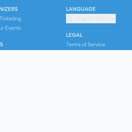
NIZERS
LANGUAGE
Ticketing
English (GB)
ur Events
LEGAL
S
Terms of Service
s
Privacy Policy
Cookie Policy
Service Status
ts
© 2026 Evients® – All rights reserved.
Made with
in
while listening to
Roxette
.