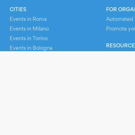
CITIES
FOR ORGA
Events in Roma
Automated 
Events in Milano
Promote yo
Events in Torino
RESOURCE
Events in Bologna
Your Ticket
Events in Firenze
Contact Us
Events in Verona
Help
Newsroom
Media Asse