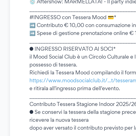
💿 Aftershow: MARMELLATA! - Il party indie 
_______________________________________
#INGRESSO con Tessera Mood 💳*
➡️ Contributo € 10,00 con consumazione i
➡️ Spese di gestione prenotazione online € 
_______________________________________
● INGRESSO RISERVATO AI SOCI*
il Mood Social Club è un Circolo Culturale e l'
possesso di tessera.
Richiedi la Tessera Mood compilando il form 
https://www.moodsocialclub.it/...t/tesse
e ritirala all'ingresso prima dell'evento.
_______________________________________
Contributo Tessera Stagione Indoor 2025/2
● Se conservi la tessera della stagione prec
ricevere la nuova tessera
dopo aver versato il contributo previsto per 