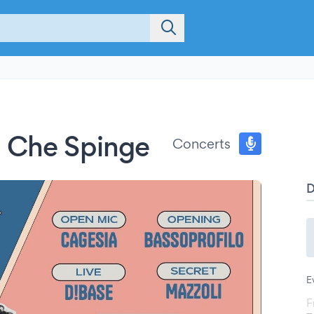
a Che Spinge
Concerts
E
F