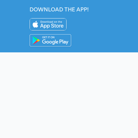
DOWNLOAD THE APP!
Instagram
YouTube
Twitter
Fac