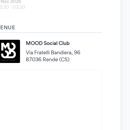
 Nov 2025
2:30
03:30
VENUE
MOOD Social Club
Via Fratelli Bandiera, 96
87036 Rende (CS)