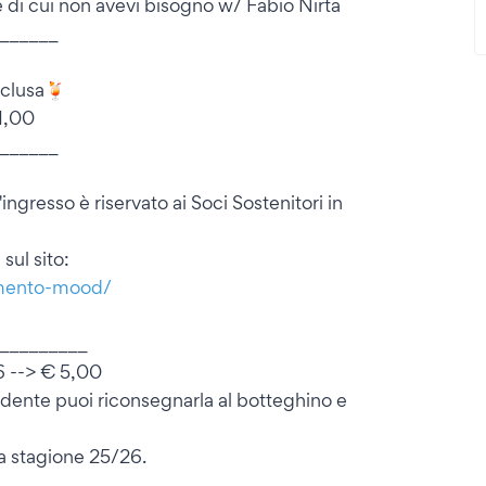
di cui non avevi bisogno w/ Fabio Nirta
______
nclusa🍹
1,00
______
ingresso è riservato ai Soci Sostenitori in
sul sito:
ramento-mood/
_________
6 --> € 5,00
edente puoi riconsegnarla al botteghino e
la stagione 25/26.