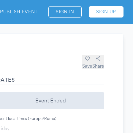
PUBLISH EVENT
SIGN IN
SIGN UP
Save
Share
DATES
Event Ended
vent local times (Europe/Rome)
riday