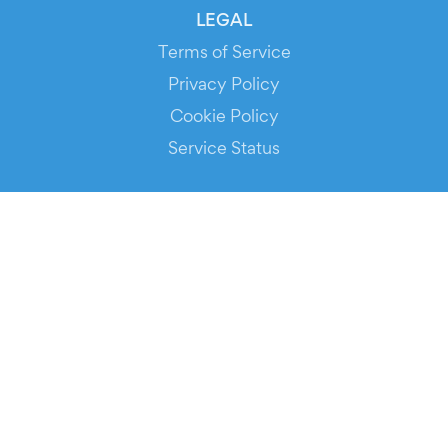
LEGAL
Terms of Service
Privacy Policy
Cookie Policy
Service Status
DOWNLOAD THE APP!
FOR ORGANIZERS
Automated Ticketing
Promote your Events