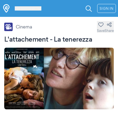
Les Verrières
SIGN IN
Cinema
Save
Share
L'attachement - La tenerezza