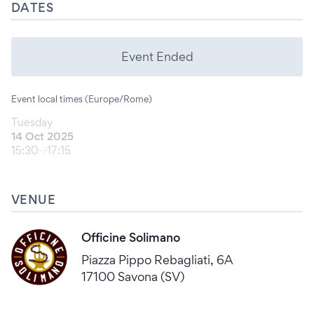
DATES
Event Ended
Event local times (Europe/Rome)
Tuesday
14 Oct 2025
15:30
17:15
VENUE
Officine Solimano
Piazza Pippo Rebagliati, 6A
17100 Savona (SV)