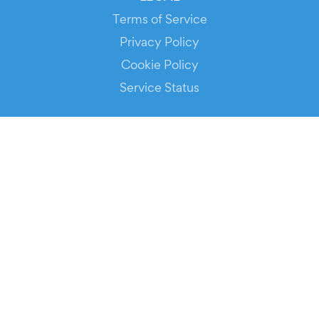
Terms of Service
Privacy Policy
Cookie Policy
Service Status
DOWNLOAD THE APP!
FOR ORGANIZERS
Automated Ticketing
Promote your Events